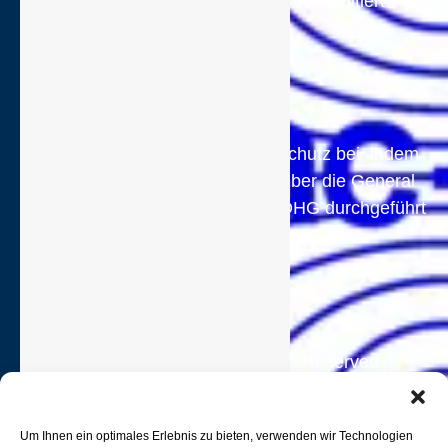
17025:2018 durch die DAkkS akkreditiert.
HELLING trägt aktiv zum Klimaschutz bei, indem
der Paketversand klimaneutral über die General
Logistics Systems GmbH & Co. OHG durchgeführt
wird.
2025 Helling GmbH. All Rights Reserved. |
Webdesign und Programmierung:
Backauf
Computer GmbH
Um Ihnen ein optimales Erlebnis zu bieten, verwenden wir Technologien