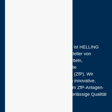
1863 als Handelsfirma gegründet, ist HELLING
heute ein weltweit bekannter Hersteller von
hochwertigen, zertifizierten Prüfmitteln,
Prüfgeräten und Prüfanlagen für die
zerstörungsfreie Werkstoffprüfung (ZfP). Wir
überzeugen unsere Kunden durch innovative,
kundenorientierte Entwicklungen im ZfP-Anlagen-
und Gerätebau und durch die zuverlässige Qualität
unserer Prüfmittel