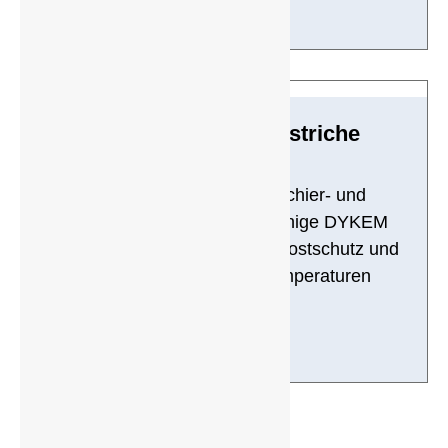
Farb- und Schutzanstriche
Hochwertige DYKEM Tuschier- und
Anreißfarben; widerstandsfähige DYKEM
Staining Color Abtönfarben; Rostschutz und
Schutzfarben für hohe Temperaturen