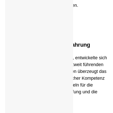
uns seit Jahrzehnten.
Über 100 Jahre Erfahrung
1863 als Handelshaus gegründet, entwickelte sich
HELLING schnell zu einem weltweit führenden
Unternehmen. Seit über 40 Jahren überzeugt das
Familienunternehmen mit fachlicher Kompetenz
und hochwertigen Prüfmitteln für die
zerstörungsfreie Materialprüfung und die
Kriminalistik.