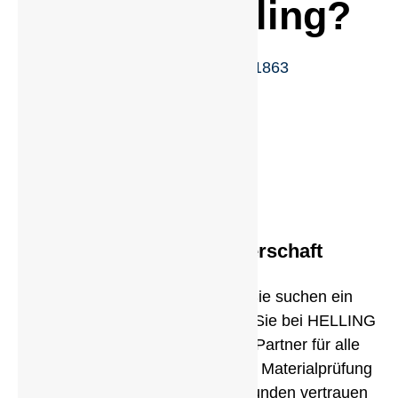
Warum Helling?
KOMPETENZ SEIT 1863
Zuverlässige Partnerschaft
Sie haben ein Prüfproblem? Sie suchen ein
spezielles Prüfmittel? Dann sind Sie bei HELLING
genau richtig. HELLING ist Ihr Partner für alle
Belange in der zerstörungsfreien Materialprüfung
und Kriminaltechnik. Unserer Kunden vertrauen