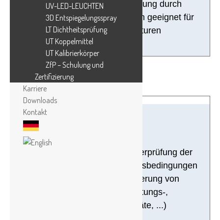
Verlustfreie Schallübertragung durch
UV-LED-LEUCHTEN
HELLING Koppelpasten; auch geeignet für
3D Entspiegelungsspray
LT Dichtheitsprüfung
hohe Bauteiltemperaturen
UT Koppelmittel
UT Kalibrierkörper
ZfP – Schulung und
Zertifizierung
Karriere
Downloads
Kontakt
Messgeräte
Moderne Messgeräte zur Überprüfung der
Prüfparameter und Umgebungsbedingungen
bei ZfP-Verfahren. Kalibrierung von
Messgeräten (Beleuchtungs-,
Bestrahlungsmessgeräte, ...)