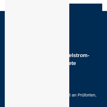
Alle Produkte >
Power Case
Akkupack für Wechselstrom-
Handjochmagnete
Kein Stromanschluss?
Kein Problem:
Jederzeit mobil auf Baustellen und an Prüforten,
auch ohne Stromversorgung!