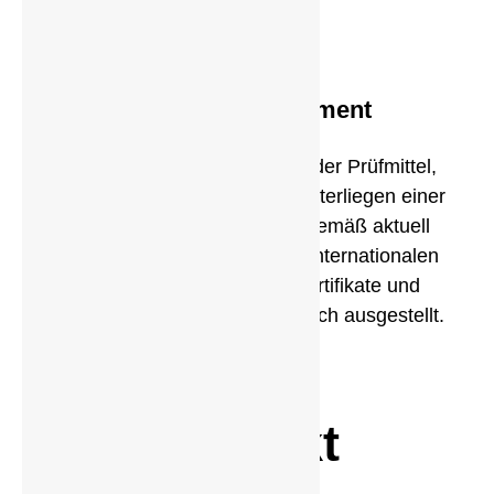
Qualitätsmanagement
Entwicklung und Herstellung der Prüfmittel,
Prüfgeräte und Prüfanlagen unterliegen einer
strengen Qualitätskontrolle gemäß aktuell
geltenden Regelwerken und internationalen
Normen. Entsprechende Zertifikate und
Prüfberichte werden auf Wunsch ausgestellt.
Kontakt