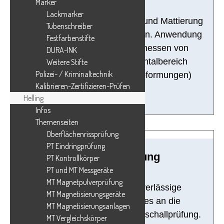
Marker
Lackmarker
Hervorragende Entspiegelung und Mattierung
Tubenschreiber
von reflektierenden Oberflächen. Anwendung
Festfarbenstifte
vor dem Scannen und Vermessen von
DURA-INK
Bauteilen (ZfP) oder im Dentalbereich
Weitere Stifte
Polizei- / Kriminaltechnik
(Gipsmodelle, Wax Up`s, Abformungen)
Kalibrieren-Zertifizieren-Prüfen
Helling
Infos
Themenseiten
Oberflächen­rissprüfung
PT Eindringprüfung
Ultraschallprüfung
PT Kontrollkörper
PT und MT Messgeräte
MT Magnetpulverprüfung
Ultraschallprüfgeräte. Zuverlässige
MT Magnetisierungsgeräte
Ankopplung des Prüfkopfes an die
MT Magnetisierungsanlagen
Prüfteiloberfläche bei der Ultraschallprüfung.
MT Vergleichskörper