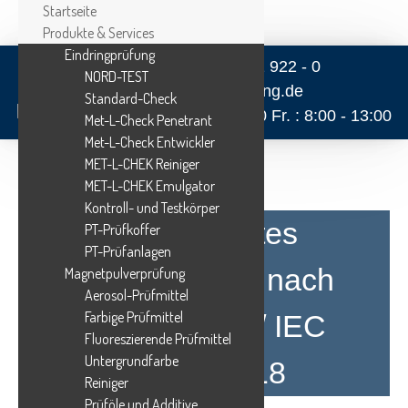
Startseite
Produkte & Services
Eindringprüfung
+49 4122 922 - 0
NORD-TEST
info@helling.de
Standard-Check
Mo. - Do. : 8:00 - 16:30 Fr. : 8:00 - 13:00
Met-L-Check Penetrant
Met-L-Check Entwickler
MET-L-CHEK Reiniger
MET-L-CHEK Emulgator
Kontroll- und Testkörper
Akkreditiertes
PT-Prüfkoffer
PT-Prüfanlagen
Kalibrierlabor nach
Magnetpulverprüfung
Aerosol-Prüfmittel
Farbige Prüfmittel
DIN EN ISO / IEC
Fluoreszierende Prüfmittel
Untergrundfarbe
17025:2018
Reiniger
Prüföle und Additive