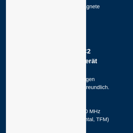
Ausgelegt für die AC-Handjochmagnete
- UM-9 / HANSA 42 (29 A)
- UM-10 / HANSA 42 (15 A)
Dolphitech DC2
Ultraschallprüfgerät
- hochaufgelöste, präzise Messungen
- schnell einsetzbar und benutzerfreundlich.
- analysefähige Bilder in Echtzeit.
- tageslichttaugliches Display
- Messwandler von 0,7 MHz bis 10 MHz
- A-Scan, B-Scan (vertikal, horizontal, TFM)
- C-Scan (Amplitude, ToF)