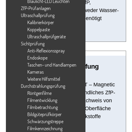
Blaulicht-LED Leuchten
Materialprüfung (ZfP,
ZfP-Prüfanlagen
Oberflächenrissprüfung), das weder Wasser-
Ultraschallprüfung
noch Stromanschluss benötigt
Kalibrierkörper
Koppelpaste
Ultraschallprüfgeräte
Sichtprüfung
Anti-Reflexionsspray
Endoskope
Taschen- und Handlampen
Magnetpulverprüfung
Kameras
Weitere Hilfsmittel
Die Magnetpulverprüfung (MT – Magnetic
Durchstrahlungsprüfung
Particle Testing) ist ein empfindliches ZfP-
Röntgenfilme
Filmentwicklung
Verfahren; sie dient dem Nachweis von
Filmbetrachtung
Unregelmäßigkeiten in der Oberfläche
Bildgüteprüfkörper
ferromagnetischer Werkstoffe
Schwärzungstreppe
Filmkennzeichnung