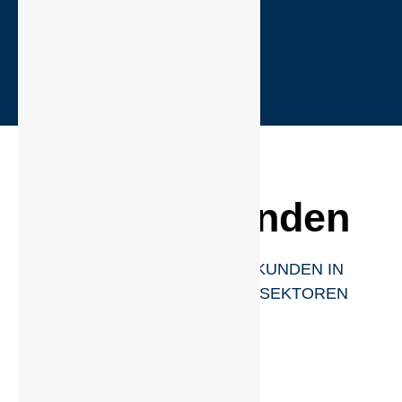
- 3D (ToF & Amp)
Unsere Kunden
WELTWEIT ZUFRIEDENE KUNDEN IN
ZAHLREICHEN INDUSTRIESEKTOREN