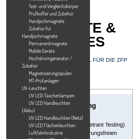
Test- und Vergleichskörper
Prüfkoffer und Zubehör
Handjochmagnete
PRODUKTE &
Zubehör für
Handjochmagnete
SERVICES
Permanentmagnete
Mobile Geräte
Hochstrom­generator /
ZUVERLÄSSIGE PRÜFMITTEL FÜR DIE ZFP
Zubehör
Magnetisierungs­spulen
MT-Prüfanlagen
UV-Leuchten
UV LED-Taschenlampen
UV LED Handleuchten
Eindringprüfung
(Akku)
UV LED Handleuchten (Netz)
Die Eindringprüfung (PT - Penetrant Testing)
UV LED Flächenleuchten
Luftfahrt­industrie
ist ein Verfahren der zerstörungsfreien