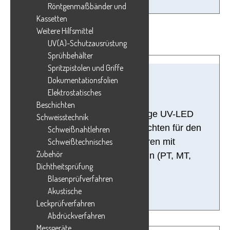
Röntgenmaßbänder und
Kassetten
Weitere Hilfsmittel
UV(A)-Schutzausrüstung
Sprühbehälter
Spritzpistolen und Griffe
Dokumentationsfolien
UV-Leuchten
Elektrostatisches
Beschichten
Leistungsstarke, zuverlässige UV-LED
Schweisstechnik
Handlampen und Flächenleuchten für den
Schweißnahtlehren
Einsatz bei ZfP-Verfahren mit
Schweißtechnisches
Zubehör
fluoreszierenden Prüfmitteln (PT, MT,
Dichtheitsprüfung
Kriminaltechnik)
Blasenprüf­verfahren
Akustische
Leckprüfverfahren
Abdrückverfahren
Messgeräte