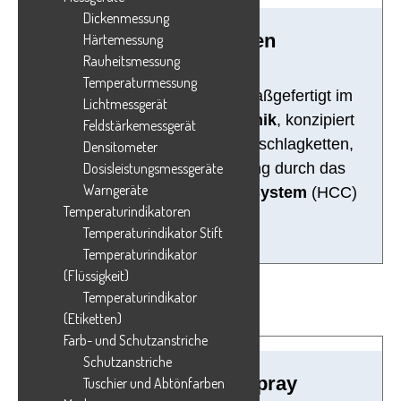
Dickenmessung
ZfP-Prüfanlagen
Härtemessung
Rauheitsmessung
Temperaturmessung
ZfP-Prüfanlagen (PT, MT), maßgefertigt im
Lichtmessgerät
HELLING Zentrum für Technik
, konzipiert
Feldstärkemessgerät
für spezifische Prüfungen (Anschlagketten,
Densitometer
Radsätze, …), Protokollierung durch das
Dosisleistungsmessgeräte
Warngeräte
HELLING Connect Control System
(HCC)
Temperaturindikatoren
Temperaturindikator Stift
Temperaturindikator
(Flüssigkeit)
Temperaturindikator
(Etiketten)
Farb- und Schutzanstriche
Schutzanstriche
Anti-Reflexionsspray
Tuschier und Abtönfarben