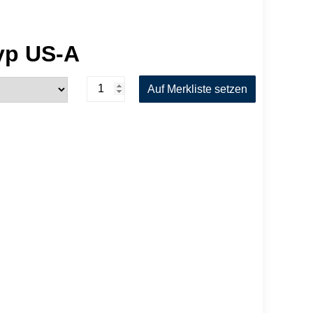
yp US-A
NORD-
Auf Merkliste setzen
TEST
Ultraschallkoppelpaste
Typ
US-
A
Menge