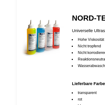
NORD-TES
Universelle Ultra
Hohe Viskosität
Nicht tropfend
Nicht korrodier
Reaktionsneutra
Wasserabwasch
Lieferbare Farb
transparent
rot