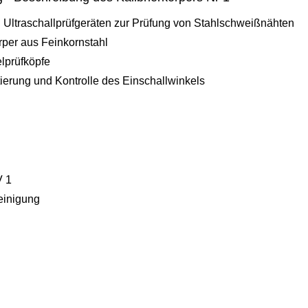
n Ultraschallprüfgeräten zur Prüfung von Stahlschweißnähten
rper aus Feinkornstahl
lprüfköpfe
tierung und Kontrolle des Einschallwinkels
V 1
einigung