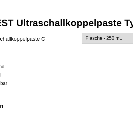
T Ultraschallkoppelpaste T
schallkoppelpaste C
Alternative:
end
l
bar
en