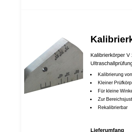
Kalibrier
Kalibrierkörper 
Ultraschallprüfun
Kalibrierung vo
Kleiner Prüfkörp
Für kleine Wink
Zur Bereichsjus
Rekalibrierbar
Lieferumfang