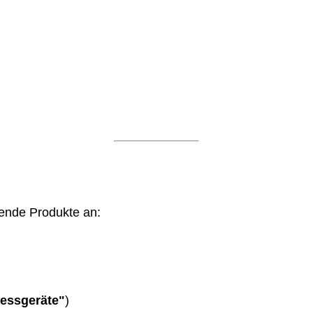
ende Produkte an:
essgeräte"
)