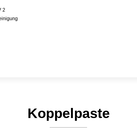
V 2
einigung
Koppelpaste