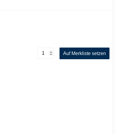
Kalibrierkörper
Auf Merkliste setzen
V
2
Menge