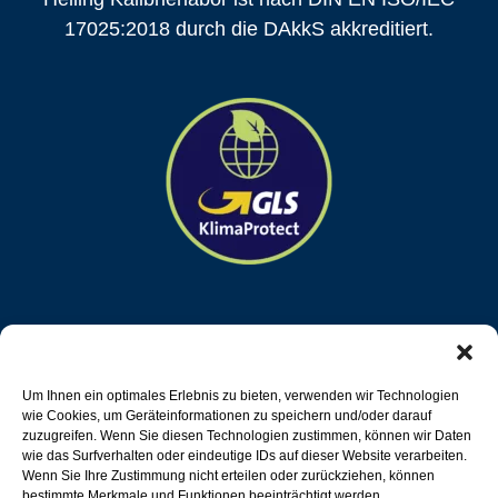
17025:2018 durch die DAkkS akkreditiert.
HELLING trägt aktiv zum Klimaschutz bei, indem
der Paketversand klimaneutral über die General
Um Ihnen ein optimales Erlebnis zu bieten, verwenden wir Technologien
wie Cookies, um Geräteinformationen zu speichern und/oder darauf
Logistics Systems GmbH & Co. OHG durchgeführt
zuzugreifen. Wenn Sie diesen Technologien zustimmen, können wir Daten
wird.
wie das Surfverhalten oder eindeutige IDs auf dieser Website verarbeiten.
Wenn Sie Ihre Zustimmung nicht erteilen oder zurückziehen, können
bestimmte Merkmale und Funktionen beeinträchtigt werden.