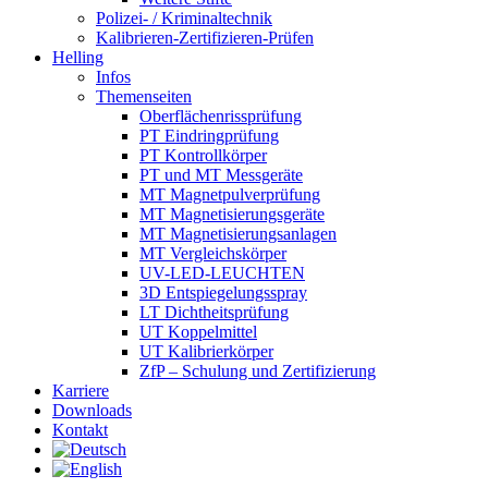
Polizei- / Kriminaltechnik
Kalibrieren-Zertifizieren-Prüfen
Helling
Infos
Themenseiten
Oberflächen­rissprüfung
PT Eindringprüfung
PT Kontrollkörper
PT und MT Messgeräte
MT Magnetpulverprüfung
MT Magnetisierungsgeräte
MT Magnetisierungsanlagen
MT Vergleichskörper
UV-LED-LEUCHTEN
3D Entspiegelungsspray
LT Dichtheitsprüfung
UT Koppelmittel
UT Kalibrierkörper
ZfP – Schulung und Zertifizierung
Karriere
Downloads
Kontakt