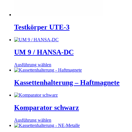
Testkörper UTE-3
UM 9 / HANSA-DC
Dieses
Ausführung wählen
Produkt
weist
mehrere
Kassettenhalterung – Haftmagnete
Varianten
auf.
Die
Optionen
Komparator schwarz
können
auf
der
Dieses
Ausführung wählen
Produktseite
Produkt
gewählt
weist