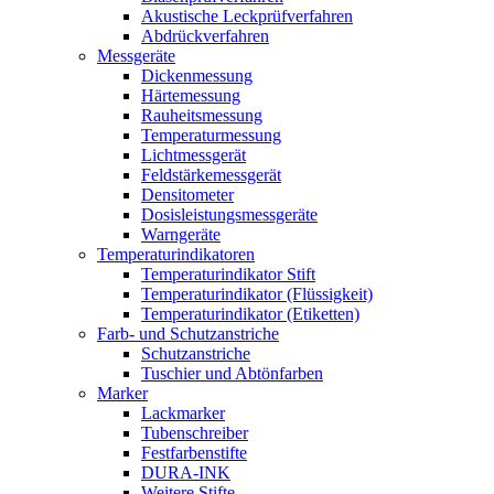
Akustische Leckprüfverfahren
Abdrückverfahren
Messgeräte
Dickenmessung
Härtemessung
Rauheitsmessung
Temperaturmessung
Lichtmessgerät
Feldstärkemessgerät
Densitometer
Dosisleistungsmessgeräte
Warngeräte
Temperaturindikatoren
Temperaturindikator Stift
Temperaturindikator (Flüssigkeit)
Temperaturindikator (Etiketten)
Farb- und Schutzanstriche
Schutzanstriche
Tuschier und Abtönfarben
Marker
Lackmarker
Tubenschreiber
Festfarbenstifte
DURA-INK
Weitere Stifte