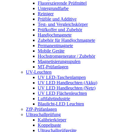
Fluoreszierende Prüfmittel
Untergrundfarbe
Reiniger
Prüföle und Additive
Test- und Vergleichskörper
Prüfkoffer und Zubehör
Handjochmagnete
Zubehör für Handjochmagnete
Permanentmagnete
Mobile Geräte
Hochstrom­generator / Zubehör
Magnetisierungs­spulen
MT-Prüfanlagen
UV-Leuchten
UV LED-Taschenlampen
UV LED Handleuchten (Akku)
UV LED Handleuchten (Netz)
UV LED Flächenleuchten
Luftfahrt­industrie
Blaulicht-LED Leuchten
ZfP-Prüfanlagen
Ultraschallprüfung
Kalibrierkörper
Koppelpaste
Ultraschallprüfgeräte