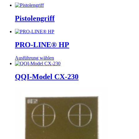
Pistolengriff
PRO-LINE® HP
Dieses
Ausführung wählen
Produkt
weist
mehrere
QQI-Model CX-230
Varianten
auf.
Die
Optionen
können
auf
der
Produktseite
gewählt
werden