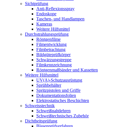
Sichtprüfung
Anti-Reflexionsspray
Endoskope
Taschen- und Handlampen
Kameras
Weitere Hilfsmittel
Durchstrahlungsprüfung
Röntgenfilme
Filmentwicklung
Filmbetrachtung
Bildgüteprüfkörper
Schwärzungstreppe
Filmkennzeichnung
Röntgenmaßbänder und Kassetten
Weitere Hilfsmittel
UV(A)-Schutzausrüstung
Sprühbehälter
Spritzpistolen und Griffe
Dokumentationsfolien
Elektrostatisches Beschichten
Schweisstechnik
Schweißnahtlehren
Schweißtechnisches Zubehör
Dichtheitsprüfung
Blasenprüf­verfahren