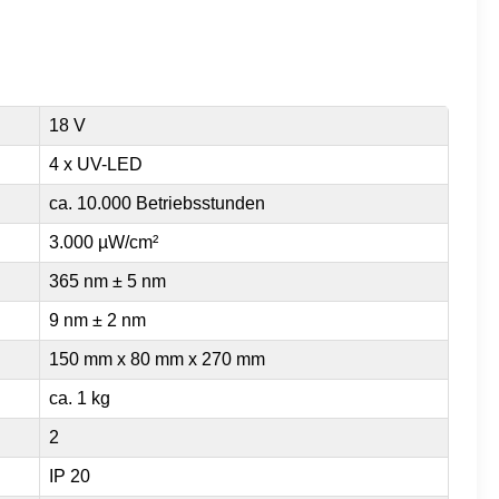
18 V
4 x UV-LED
ca. 10.000 Betriebsstunden
3.000 µW/cm²
365 nm ± 5 nm
9 nm ± 2 nm
150 mm x 80 mm x 270 mm
ca. 1 kg
2
IP 20