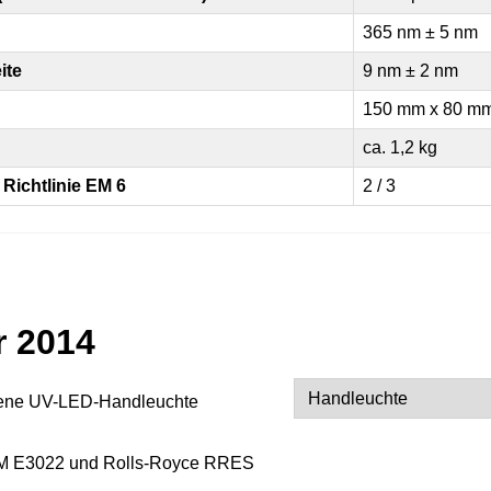
365 nm ± 5 nm
ite
9 nm ± 2 nm
150 mm x 80 m
ca. 1,2 kg
Richtlinie EM 6
2 / 3
r 2014
bene UV-LED-Handleuchte
Alternative:
STM E3022 und Rolls-Royce RRES