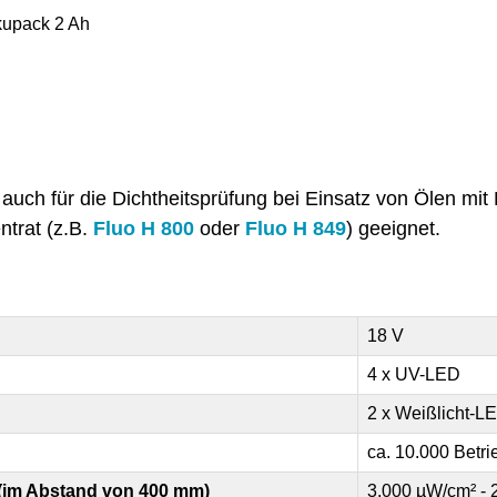
kupack 2 Ah
auch für die Dichtheitsprüfung bei Einsatz von Ölen mit
ntrat (z.B.
oder
) geeignet.
Fluo H 800
Fluo H 849
18 V
4 x UV-LED
2 x Weißlicht-LE
ca. 10.000 Betr
(im Abstand von 400 mm)
3.000 µW/cm² - 2