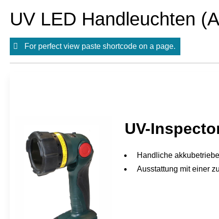
Skip
to
UV LED Handleuchten (A
content
For perfect view paste shortcode on a page.
UV-Inspecto
Handliche akkubetrieb
Ausstattung mit einer 