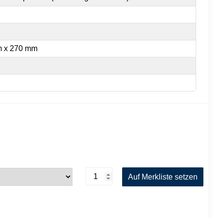
m x 270 mm
UV-
Auf Merkliste setzen
Inspector
2014
Menge