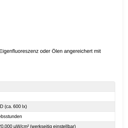
 Eigenfluoreszenz oder Ölen angereichert mit
D (ca. 600 lx)
iebsstunden
0.000 µW/cm² (werkseitig einstellbar)