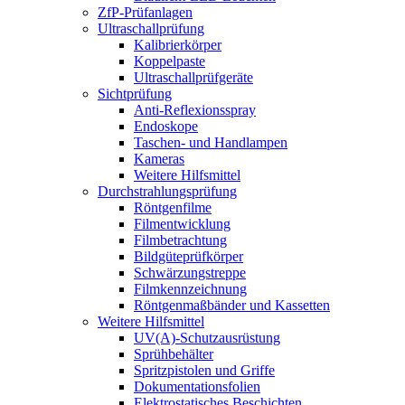
ZfP-Prüfanlagen
Ultraschallprüfung
Kalibrierkörper
Koppelpaste
Ultraschallprüfgeräte
Sichtprüfung
Anti-Reflexionsspray
Endoskope
Taschen- und Handlampen
Kameras
Weitere Hilfsmittel
Durchstrahlungsprüfung
Röntgenfilme
Filmentwicklung
Filmbetrachtung
Bildgüteprüfkörper
Schwärzungstreppe
Filmkennzeichnung
Röntgenmaßbänder und Kassetten
Weitere Hilfsmittel
UV(A)-Schutzausrüstung
Sprühbehälter
Spritzpistolen und Griffe
Dokumentationsfolien
Elektrostatisches Beschichten