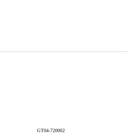
rkliste setzen
GT04-720002