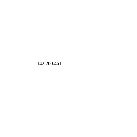
rkliste setzen
142.200.461