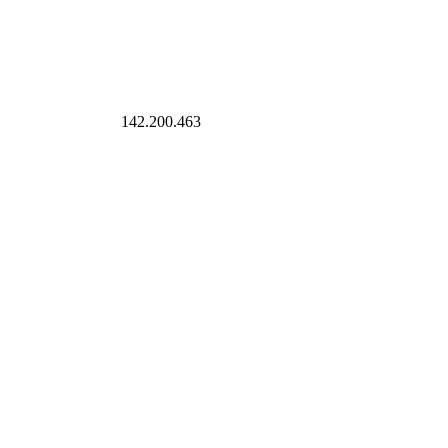
rkliste setzen
142.200.463