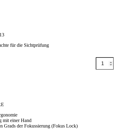
20
Menge
13
uchte für die Sichtprüfung
Handleuchte
Auf Me
Hell-
Light
VT13
Menge
RE
ergonomie
g mit einer Hand
len Grads der Fokussierung (Fokus Lock)