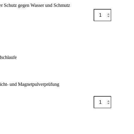
er Schutz gegen Wasser und Schmutz
LED
Auf Me
LENSER®-
P7R
CORE
Menge
dschlaufe
Sicht- und Magnetpulverprüfung
Handleuchte
Auf Me
ULA
14.4-
18
Menge