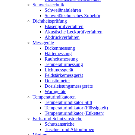
Schweisstechnik
Schweißnahtlehren
Schweißtechnisches Zubehör
Dichtheitsprüfung
Blasenprüf­verfahren
Akustische Leckprüfverfahren
Abdrückverfahren
Messgeräte
Dickenmessung
Härtemessung
Rauheitsmessung
Temperaturmessung
Lichtmessgerät
Feldstärkemessgerät
Densitometer
Dosisleistungsmessgeräte
Warngeräte
Temperaturindikatoren
Temperaturindikator Stift
Temperaturindikator (Flüssigkeit)
Temperaturindikator (Etiketten)
Farb- und Schutzanstriche
Schutzanstriche
Tuschier und Abtönfarben
Marker