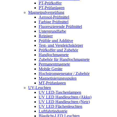
PT-Prüfkoffer
PT-Prüfanlagen
Magnetpulverprüfung
Aerosol-Prüfmittel
Farbige Prüfmittel
Fluoreszierende Prüfmittel
Untergrundfarbe
Reiniger
Prüföle und Additive
Test- und Vergleichskörper
Prüfkoffer und Zubehör
Handjochmagnete
Zubehör für Handjochmagnete
Permanentmagnete
Mobile Geräte
Hochstrom­generator / Zubehör
Magnetisierungs­spulen
MT-Prüfanlagen
UV-Leuchten
UV LED-Taschenlampen
UV LED Handleuchten (Akku)
UV LED Handleuchten (Netz)
UV LED Flächenleuchten
Luftfahrt­industrie
Blaulicht-LED Leuchten