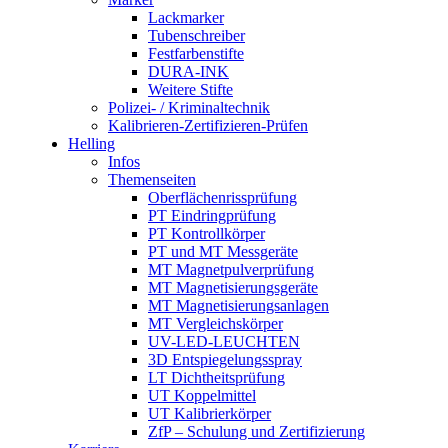
Lackmarker
Tubenschreiber
Festfarbenstifte
DURA-INK
Weitere Stifte
Polizei- / Kriminaltechnik
Kalibrieren-Zertifizieren-Prüfen
Helling
Infos
Themenseiten
Oberflächen­rissprüfung
PT Eindringprüfung
PT Kontrollkörper
PT und MT Messgeräte
MT Magnetpulverprüfung
MT Magnetisierungsgeräte
MT Magnetisierungsanlagen
MT Vergleichskörper
UV-LED-LEUCHTEN
3D Entspiegelungsspray
LT Dichtheitsprüfung
UT Koppelmittel
UT Kalibrierkörper
ZfP – Schulung und Zertifizierung