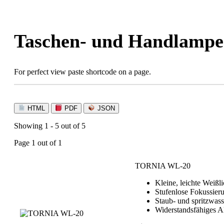
Skip
to
content
Taschen- und Handlamp
For perfect view paste shortcode on a page.
HTML
PDF
JSON
Showing 1 - 5 out of 5
Page 1 out of 1
TORNIA WL-20
Kleine, leichte Weißl
Stufenlose Fokussier
Staub- und spritzwass
Widerstandsfähiges A