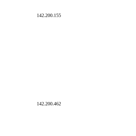
rkliste setzen
142.200.155
rkliste setzen
142.200.462