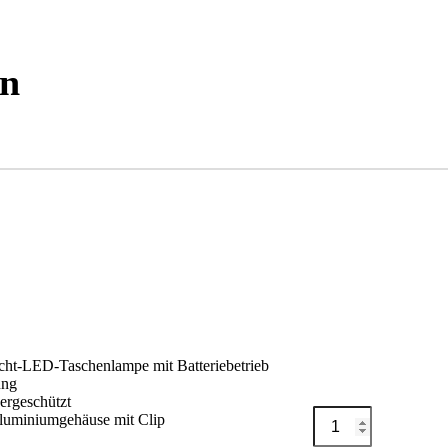
en
icht-LED-Taschenlampe mit Batteriebetrieb
ung
ergeschützt
TORNIA
luminiumgehäuse mit Clip
Auf Me
WL-