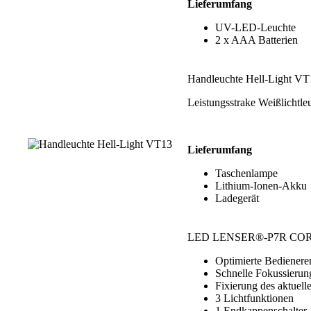
Lieferumfang
UV-LED-Leuchte
2 x AAA Batterien
Handleuchte Hell-Light VT
Leistungsstrake Weißlichtle
Lieferumfang
Taschenlampe
Lithium-Ionen-Akku
Ladegerät
LED LENSER®-P7R CO
Optimierte Bediener
Schnelle Fokussierun
Fixierung des aktuel
3 Lichtfunktionen
1 Endkappenschalter