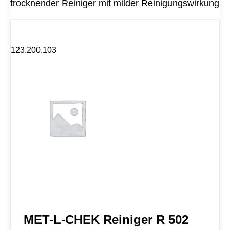
a
trocknender Reiniger mit milder Reinigungswirkung
H
t
E
i
K
v
R
e
e
:
123.200.103
m
o
v
e
r
E
5
9
A
M
e
n
g
e
MET-L-CHEK Reiniger R 502