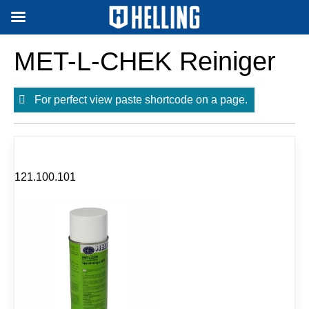
Skip
to
MET-L-CHEK Reiniger
content
For perfect view paste shortcode on a page.
121.100.101