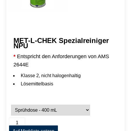
MET-L-CHEK Spezialreiniger
NPU
*
Entspricht den Anforderungen von AMS
2644E
Klasse 2, nicht halogenhaltig
Lösemittelbasis
M
A
E
l
T