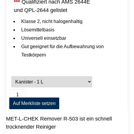
***
Qualifiziert nach AMS 2644E
und QPL-2644 gelistet
Klasse 2, nicht halogenhaltig
Lösemittelbasis
Universell einsetzbar
Gut geeignet für die Aufbewahrung von
Testkörpern
M
A
E
l
T
Auf Merkliste setzen
t
-
e
L
r
MET-L-CHEK Remover R-503 ist ein schnell
-
n
C
a
trocknender Reiniger
H
t