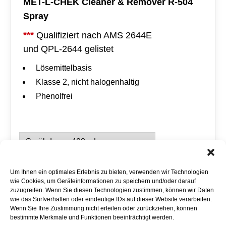
MET-L-CHEK Cleaner & Remover R-504
Spray
***
Qualifiziert nach AMS 2644E
und QPL-2644 gelistet
Lösemittelbasis
Klasse 2, nicht halogenhaltig
Phenolfrei
M
A
E
l
Um Ihnen ein optimales Erlebnis zu bieten, verwenden wir Technologien
T
Auf Merkliste setzen
t
wie Cookies, um Geräteinformationen zu speichern und/oder darauf
-
e
zuzugreifen. Wenn Sie diesen Technologien zustimmen, können wir Daten
L
r
wie das Surfverhalten oder eindeutige IDs auf dieser Website verarbeiten.
MET-L-CHEK Cleaner & Remover R-504 Spray ist
-
n
Wenn Sie Ihre Zustimmung nicht erteilen oder zurückziehen, können
C
a
ein sehr schnell trocknender Reiniger
bestimmte Merkmale und Funktionen beeinträchtigt werden.
H
t