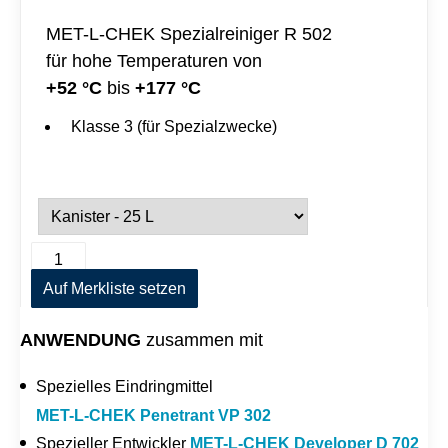
MET-L-CHEK Spezialreiniger R 502
für hohe Temperaturen von
+52 °C
+177 °C
bis
Klasse 3 (für Spezialzwecke)
M
A
E
l
T
Auf Merkliste setzen
t
-
e
L
r
ANWENDUNG
zusammen mit
-
n
C
a
H
t
Spezielles Eindringmittel
E
i
K
MET-L-CHEK Penetrant VP 302
v
R
e
Spezieller Entwickler
MET-L-CHEK Developer D 702
e