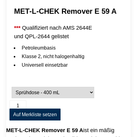
M
MET-L-CHEK Remover E 59 A
e
n
g
e
***
Qualifiziert nach AMS 2644E
und QPL-2644 gelistet
Petroleumbasis
Klasse 2, nicht halogenhaltig
Universell einsetzbar
M
A
E
l
T
Auf Merkliste setzen
t
-
e
L
r
MET-L-CHEK Remover E 59 A
ist ein mäßig
-
n
C