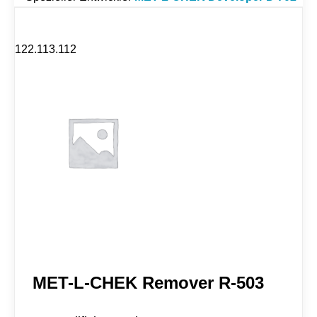
:
i
n
i
122.113.112
g
e
r
R
5
0
2
M
e
n
g
e
MET-L-CHEK Remover R-503