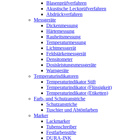
Blasenprüf­verfahren
Akustische Leckprüfverfahren
Abdrückverfahren
Messgeräte
Dickenmessung
Härtemessung
Rauheitsmessung
Temperaturmessung
Lichtmessgerät
Feldstärkemessgerät
Densitometer
Dosisleistungsmessgeräte
Warngeräte
Temperaturindikatoren
Temperaturindikator Stift
Temperaturindikator (Flüssigkeit)
Temperaturindikator (Etiketten)
Farb- und Schutzanstriche
Schutzanstriche
Tuschier und Abtönfarben
Marker
Lackmarker
Tubenschreiber
Festfarbenstifte
DURA-INK