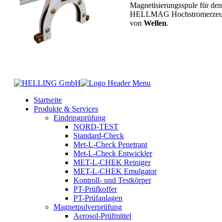
Magnetisierungsspule für den
HELLMAG Hochstromerzeuge
von
Wellen
.
Startseite
Produkte & Services
Eindringprüfung
NORD-TEST
Standard-Check
Met-L-Check Penetrant
Met-L-Check Entwickler
MET-L-CHEK Reiniger
MET-L-CHEK Emulgator
Kontroll- und Testkörper
PT-Prüfkoffer
PT-Prüfanlagen
Magnetpulverprüfung
Aerosol-Prüfmittel