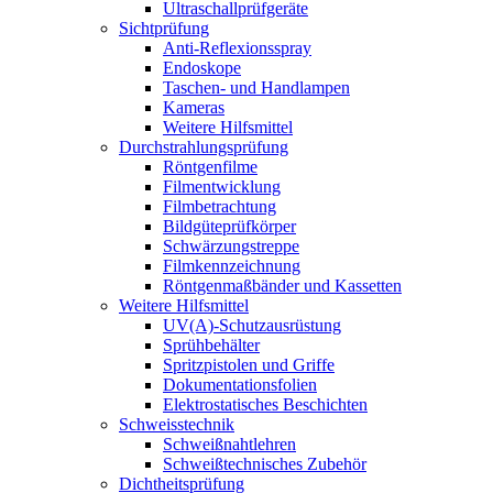
Ultraschallprüfgeräte
Sichtprüfung
Anti-Reflexionsspray
Endoskope
Taschen- und Handlampen
Kameras
Weitere Hilfsmittel
Durchstrahlungsprüfung
Röntgenfilme
Filmentwicklung
Filmbetrachtung
Bildgüteprüfkörper
Schwärzungstreppe
Filmkennzeichnung
Röntgenmaßbänder und Kassetten
Weitere Hilfsmittel
UV(A)-Schutzausrüstung
Sprühbehälter
Spritzpistolen und Griffe
Dokumentationsfolien
Elektrostatisches Beschichten
Schweisstechnik
Schweißnahtlehren
Schweißtechnisches Zubehör
Dichtheitsprüfung