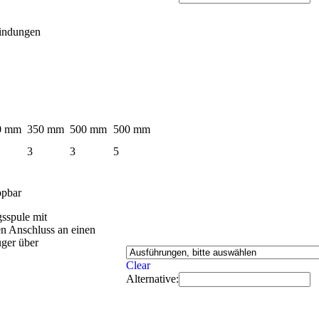
Windungen
0 mm
350 mm
500 mm
500 mm
3
3
5
ppbar
sspule mit
n Anschluss an einen
er über
Clear
Alternative: