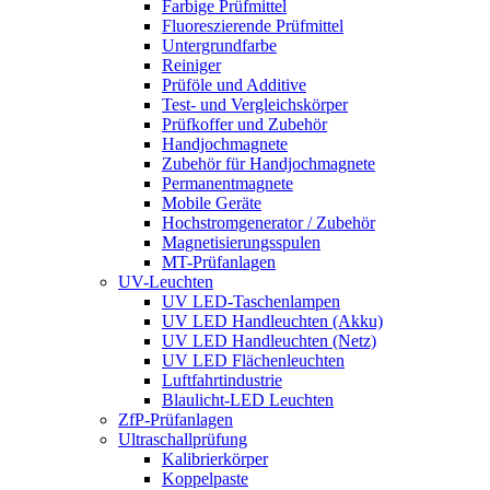
Farbige Prüfmittel
Fluoreszierende Prüfmittel
Untergrundfarbe
Reiniger
Prüföle und Additive
Test- und Vergleichskörper
Prüfkoffer und Zubehör
Handjochmagnete
Zubehör für Handjochmagnete
Permanentmagnete
Mobile Geräte
Hochstrom­generator / Zubehör
Magnetisierungs­spulen
MT-Prüfanlagen
UV-Leuchten
UV LED-Taschenlampen
UV LED Handleuchten (Akku)
UV LED Handleuchten (Netz)
UV LED Flächenleuchten
Luftfahrt­industrie
Blaulicht-LED Leuchten
ZfP-Prüfanlagen
Ultraschallprüfung
Kalibrierkörper
Koppelpaste