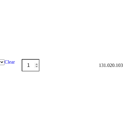
Trapezspule
Clear
Auf Merkliste setzen
131.020.103
Menge