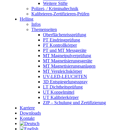
Weitere Stifte
Polizei- / Kriminaltechnik
Kalibrieren-Zertifizieren-Prüfen
Helling
Infos
Themenseiten
Oberflächen­rissprüfung
PT Eindringprüfung
PT Kontrollkörper
PT und MT Messgeräte
MT Magnetpulverprüfung
MT Magnetisierungsgeräte
MT Magnetisierungsanlagen
MT Vergleichskörper
UV-LED-LEUCHTEN
3D Entspiegelungsspray
LT Dichtheitsprüfung
UT Koppelmittel
UT Kalibrierkörper
ZfP – Schulung und Zertifizierung
Karriere
Downloads
Kontakt