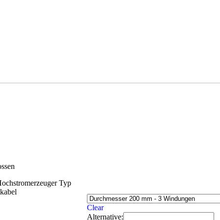
ossen
 Hochstromerzeuger Typ
kabel
Clear
Alternative: