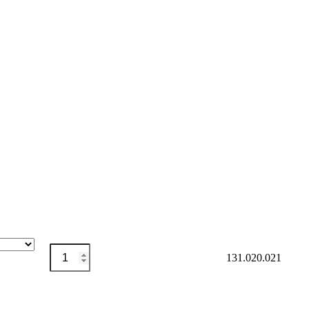
Magnetisierungsspule
Auf Merkliste setzen
131.020.021
aufklappbar
Menge