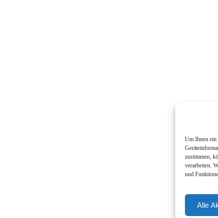
Um Ihnen ein 
Geräteinforma
zustimmen, kö
verarbeiten. 
und Funktione
Alle A