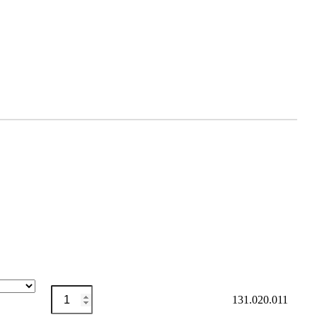
Magnetisierungsspule
Auf Merkliste setzen
131.020.011
geschlossen
Menge