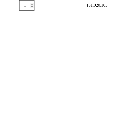
Halbspule
Auf Merkliste setzen
131.020.103
Menge