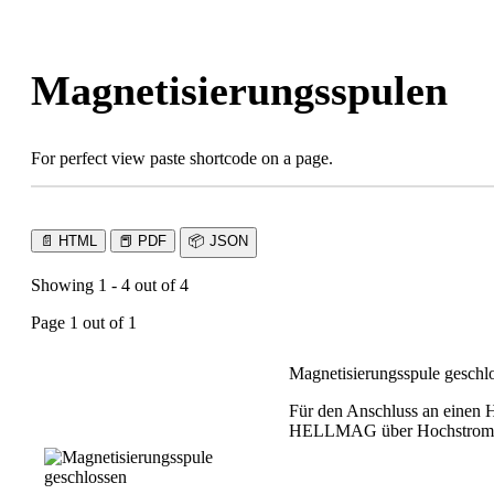
Skip
to
content
Magnetisierungs­spulen
For perfect view paste shortcode on a page.
📄
HTML
📕
PDF
📦
JSON
Showing 1 - 4 out of 4
Page 1 out of 1
Magnetisierungsspule geschl
Für den Anschluss an einen
HELLMAG über Hochstrom