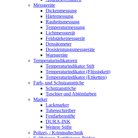
Messgeräte
Dickenmessung
Härtemessung
Rauheitsmessung
Temperaturmessung
Lichtmessgerät
Feldstärkemessgerät
Densitometer
Dosisleistungsmessgeräte
Warngeräte
Temperaturindikatoren
Temperaturindikator Stift
Temperaturindikator (Flüssigkeit)
Temperaturindikator (Etiketten)
Farb- und Schutzanstriche
Schutzanstriche
Tuschier und Abtönfarben
Marker
Lackmarker
Tubenschreiber
Festfarbenstifte
DURA-INK
Weitere Stifte
Polizei- / Kriminaltechnik