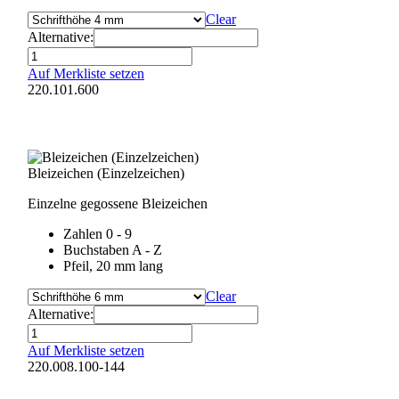
Clear
Alternative:
Aufbelichtungsschablone
(Pfeil)
Auf Merkliste setzen
Menge
220.101.600
Bleizeichen (Einzelzeichen)
Einzelne gegossene Bleizeichen
Zahlen 0 - 9
Buchstaben A - Z
Pfeil, 20 mm lang
Clear
Alternative:
Bleizeichen
(Einzelzeichen)
Auf Merkliste setzen
Menge
220.008.100-144