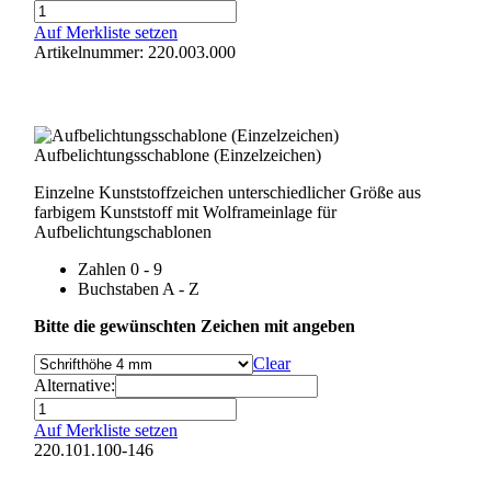
Trägerstreifen
mit
Auf Merkliste setzen
Magnethaftung
Artikelnummer: 220.003.000
Menge
Aufbelichtungsschablone (Einzelzeichen)
Einzelne Kunststoffzeichen unterschiedlicher Größe aus
farbigem Kunststoff mit Wolframeinlage für
Aufbelichtungschablonen
Zahlen 0 - 9
Buchstaben A - Z
Bitte die gewünschten Zeichen mit angeben
Clear
Alternative:
Aufbelichtungsschablone
(Einzelzeichen)
Auf Merkliste setzen
Menge
220.101.100-146