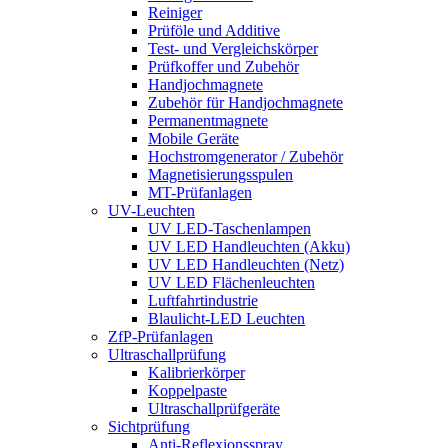
Reiniger
Prüföle und Additive
Test- und Vergleichskörper
Prüfkoffer und Zubehör
Handjochmagnete
Zubehör für Handjochmagnete
Permanentmagnete
Mobile Geräte
Hochstrom­generator / Zubehör
Magnetisierungs­spulen
MT-Prüfanlagen
UV-Leuchten
UV LED-Taschenlampen
UV LED Handleuchten (Akku)
UV LED Handleuchten (Netz)
UV LED Flächenleuchten
Luftfahrt­industrie
Blaulicht-LED Leuchten
ZfP-Prüfanlagen
Ultraschallprüfung
Kalibrierkörper
Koppelpaste
Ultraschallprüfgeräte
Sichtprüfung
Anti-Reflexionsspray