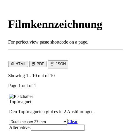
Skip
to
content
Filmkennzeichnung
For perfect view paste shortcode on a page.
📄
HTML
📕
PDF
📦
JSON
Showing 1 - 10 out of 10
Page 1 out of 1
Topfmagnet
Den Topfmagneten gibt es in 2 Ausführungen.
Clear
Alternative: