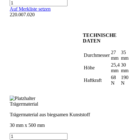
Topfmagnet
Menge
Auf Merkliste setzen
220.007.020
TECHNISCHE
DATEN
27
35
Durchmesser
mm
mm
25,4
30
Höhe
mm
mm
68
190
Haftkraft
N
N
Trägermaterial
Trägermaterial aus biegsamen Kunststoff
30 mm x 500 mm
Trägermaterial