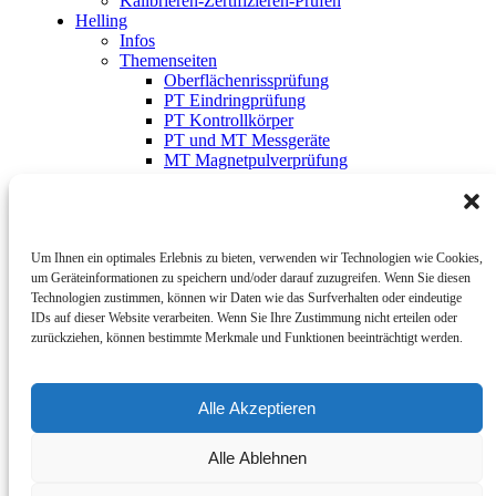
Kalibrieren-Zertifizieren-Prüfen
Helling
Infos
Themenseiten
Oberflächen­rissprüfung
PT Eindringprüfung
PT Kontrollkörper
PT und MT Messgeräte
MT Magnetpulverprüfung
MT Magnetisierungsgeräte
MT Magnetisierungsanlagen
MT Vergleichskörper
UV-LED-LEUCHTEN
Um Ihnen ein optimales Erlebnis zu bieten, verwenden wir Technologien wie Cookies,
3D Entspiegelungsspray
um Geräteinformationen zu speichern und/oder darauf zuzugreifen. Wenn Sie diesen
LT Dichtheitsprüfung
Technologien zustimmen, können wir Daten wie das Surfverhalten oder eindeutige
UT Koppelmittel
IDs auf dieser Website verarbeiten. Wenn Sie Ihre Zustimmung nicht erteilen oder
UT Kalibrierkörper
zurückziehen, können bestimmte Merkmale und Funktionen beeinträchtigt werden.
ZfP – Schulung und Zertifizierung
Karriere
Downloads
Kontakt
Alle Akzeptieren
Alle Ablehnen