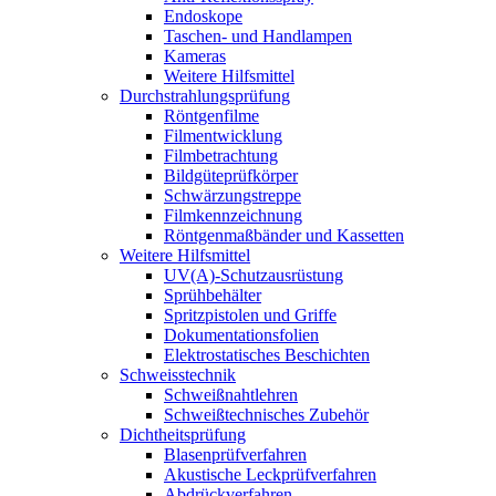
Endoskope
Taschen- und Handlampen
Kameras
Weitere Hilfsmittel
Durchstrahlungsprüfung
Röntgenfilme
Filmentwicklung
Filmbetrachtung
Bildgüteprüfkörper
Schwärzungstreppe
Filmkennzeichnung
Röntgenmaßbänder und Kassetten
Weitere Hilfsmittel
UV(A)-Schutzausrüstung
Sprühbehälter
Spritzpistolen und Griffe
Dokumentationsfolien
Elektrostatisches Beschichten
Schweisstechnik
Schweißnahtlehren
Schweißtechnisches Zubehör
Dichtheitsprüfung
Blasenprüf­verfahren
Akustische Leckprüfverfahren
Abdrückverfahren