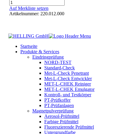
Kleinsortiment-
Kasten
Auf Merkliste setzen
Menge
Artikelnummer: 220.012.000
Startseite
Produkte & Services
Eindringprüfung
NORD-TEST
Standard-Check
Met-L-Check Penetrant
Met-L-Check Entwickler
MET-L-CHEK Reiniger
MET-L-CHEK Emulgator
Kontroll- und Testkörper
PT-Prüfkoffer
PT-Prüfanlagen
Magnetpulverprüfung
Aerosol-Prüfmittel
Farbige Prüfmittel
Fluoreszierende Prüfmittel
Untergrundfarbe