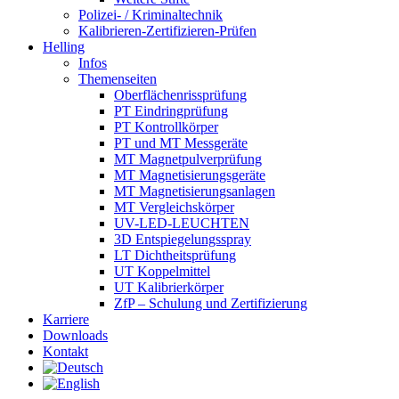
Polizei- / Kriminaltechnik
Kalibrieren-Zertifizieren-Prüfen
Helling
Infos
Themenseiten
Oberflächen­rissprüfung
PT Eindringprüfung
PT Kontrollkörper
PT und MT Messgeräte
MT Magnetpulverprüfung
MT Magnetisierungsgeräte
MT Magnetisierungsanlagen
MT Vergleichskörper
UV-LED-LEUCHTEN
3D Entspiegelungsspray
LT Dichtheitsprüfung
UT Koppelmittel
UT Kalibrierkörper
ZfP – Schulung und Zertifizierung
Karriere
Downloads
Kontakt