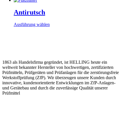
Optionen
weist
können
mehrere
Antirutsch
auf
Varianten
der
auf.
Produktseite
Dieses
Ausführung wählen
Die
gewählt
Produkt
Optionen
werden
weist
können
mehrere
auf
Varianten
der
auf.
Produktseite
Die
gewählt
Optionen
werden
1863 als Handelsfirma gegründet, ist HELLING heute ein
können
weltweit bekannter Hersteller von hochwertigen, zertifizierten
auf
Prüfmitteln, Prüfgeräten und Prüfanlagen für die zerstörungsfreie
der
Werkstoffprüfung (ZfP). Wir überzeugen unsere Kunden durch
Produktseite
innovative, kundenorientierte Entwicklungen im ZfP-Anlagen-
gewählt
und Gerätebau und durch die zuverlässige Qualität unserer
werden
Prüfmittel