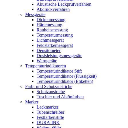
Akustische Leckprüfverfahren
Abdrückverfahren
Messgeräte
Dickenmessung
Härtemessung
Rauheitsmessung
Temperaturmessung
Lichtmessgerät
Feldstärkemessgerät
Densitometer
Dosisleistungsmessgeräte
Warngeräte
Temperaturindikatoren
Temperaturindikator Stift
Temperaturindikator (Flüssigkeit)
Temperaturindikator (Etiketten)
Farb- und Schutzanstriche
Schutzanstriche
Tuschier und Abtönfarben
Marker
Lackmarker
Tubenschreiber
Festfarbenstifte
DURA-INK
Weitere Stifte