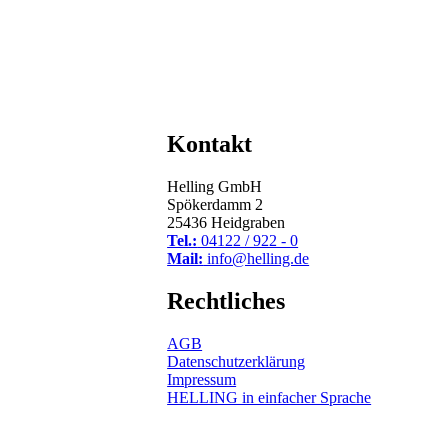
Kontakt
Helling GmbH
Spökerdamm 2
25436 Heidgraben
Tel.:
04122 / 922 - 0
Mail:
info@helling.de
Rechtliches
AGB
Datenschutz­erklärung
Impressum
HELLING in einfacher Sprache