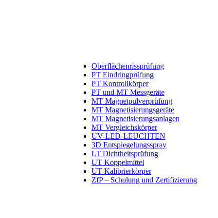
Oberflächen­rissprüfung
PT Eindringprüfung
PT Kontrollkörper
PT und MT Messgeräte
MT Magnetpulverprüfung
MT Magnetisierungsgeräte
MT Magnetisierungsanlagen
MT Vergleichskörper
UV-LED-LEUCHTEN
3D Entspiegelungsspray
LT Dichtheitsprüfung
UT Koppelmittel
UT Kalibrierkörper
ZfP – Schulung und Zertifizierung