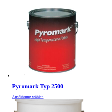
Pyromark Typ 2500
Dieses
Ausführung wählen
Produkt
weist
mehrere