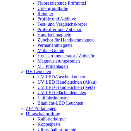
Fluoreszierende Prüfmittel
Untergrundfarbe
Reiniger
Prüföle und Additive
Test- und Vergleichskörper
Prüfkoffer und Zubehör
Handjochmagnete
Zubehör für Handjochmagnete
Permanentmagnete
Mobile Geräte
Hochstrom­generator / Zubehör
Magnetisierungs­spulen
MT-Prüfanlagen
UV-Leuchten
UV LED-Taschenlampen
UV LED Handleuchten (Akku)
UV LED Handleuchten (Netz)
UV LED Flächenleuchten
Luftfahrt­industrie
Blaulicht-LED Leuchten
ZfP-Prüfanlagen
Ultraschallprüfung
Kalibrierkörper
Koppelpaste
Ultraschallprüfgeräte