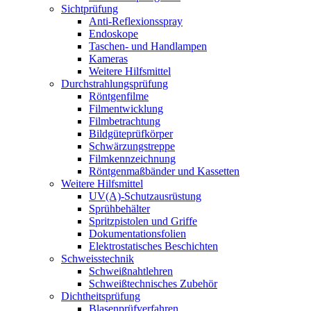
Sichtprüfung
Anti-Reflexionsspray
Endoskope
Taschen- und Handlampen
Kameras
Weitere Hilfsmittel
Durchstrahlungsprüfung
Röntgenfilme
Filmentwicklung
Filmbetrachtung
Bildgüteprüfkörper
Schwärzungstreppe
Filmkennzeichnung
Röntgenmaßbänder und Kassetten
Weitere Hilfsmittel
UV(A)-Schutzausrüstung
Sprühbehälter
Spritzpistolen und Griffe
Dokumentationsfolien
Elektrostatisches Beschichten
Schweisstechnik
Schweißnahtlehren
Schweißtechnisches Zubehör
Dichtheitsprüfung
Blasenprüf­verfahren